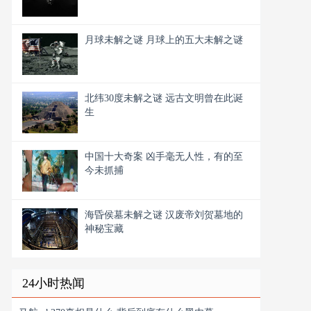
月球未解之谜 月球上的五大未解之谜
北纬30度未解之谜 远古文明曾在此诞
生
中国十大奇案 凶手毫无人性，有的至
今未抓捕
海昏侯墓未解之谜 汉废帝刘贺墓地的
神秘宝藏
24小时热闻