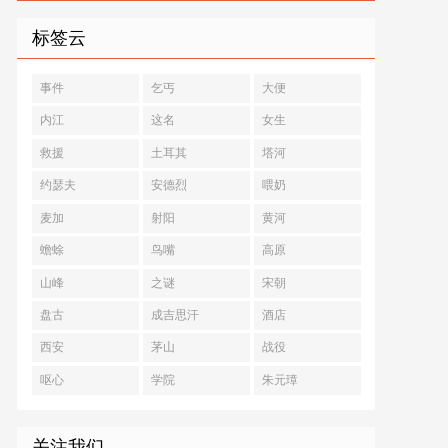
标签云
事件
乞丐
大便
内江
这名
女生
救援
土耳其
塔河
约瑟夫
安德烈
喂奶
麦加
射阳
黄河
蟾蜍
鸟嘴
高原
山峰
之谜
宋朝
盘古
成吉思汗
酒店
西安
茅山
战役
呕心
学院
朱元璋
关注我们