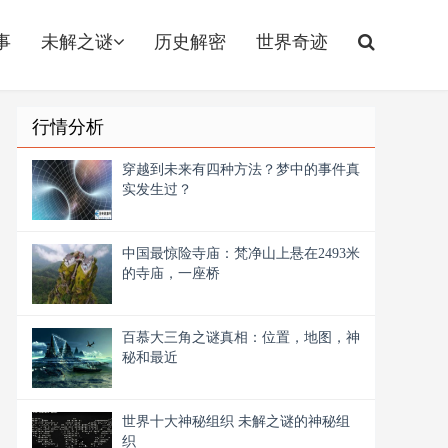
事
未解之谜
历史解密
世界奇迹
行情分析
穿越到未来有四种方法？梦中的事件真
实发生过？
中国最惊险寺庙：梵净山上悬在2493米
的寺庙，一座桥
百慕大三角之谜真相：位置，地图，神
秘和最近
世界十大神秘组织 未解之谜的神秘组
织