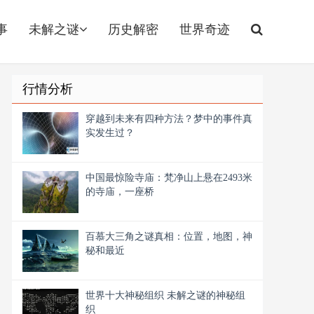
事
未解之谜
历史解密
世界奇迹
行情分析
穿越到未来有四种方法？梦中的事件真
实发生过？
中国最惊险寺庙：梵净山上悬在2493米
的寺庙，一座桥
百慕大三角之谜真相：位置，地图，神
秘和最近
世界十大神秘组织 未解之谜的神秘组
织