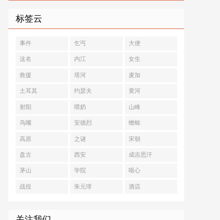
标签云
事件
乞丐
大便
这名
内江
女生
救援
塔河
麦加
土耳其
约瑟夫
黄河
射阳
喂奶
山峰
鸟嘴
安德烈
蟾蜍
高原
之谜
宋朝
盘古
西安
成吉思汗
茅山
学院
呕心
战役
朱元璋
酒店
关注我们