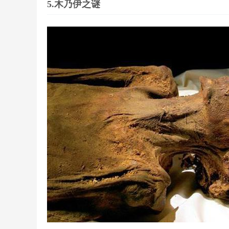
5.木乃伊之谜