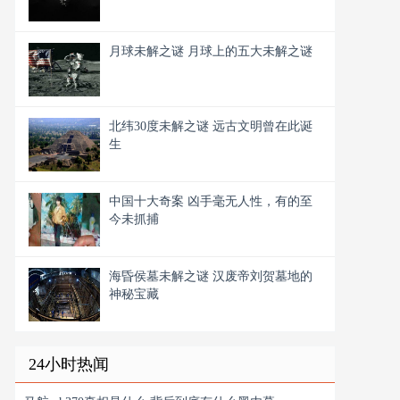
月球未解之谜 月球上的五大未解之谜
北纬30度未解之谜 远古文明曾在此诞
生
中国十大奇案 凶手毫无人性，有的至
今未抓捕
海昏侯墓未解之谜 汉废帝刘贺墓地的
神秘宝藏
24小时热闻