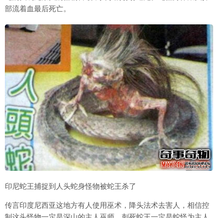
部流着血最后死亡。
印尼蛇王捕捉到人头蛇身怪物被蛇王杀了
传言印度尼西亚这地方有人使用巫术，降头法术去害人，相信控
制这头怪物一定是深山的主人巫师，刺死蛇王一定是蛇怪为主人