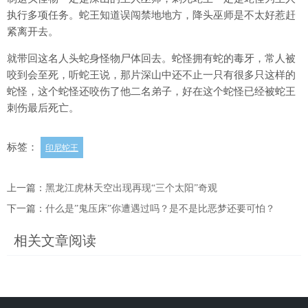
执行多项任务。蛇王知道误闯禁地地方，降头巫师是不太好惹赶
紧离开去。
就带回这名人头蛇身怪物尸体回去。蛇怪拥有蛇的毒牙，常人被
咬到会至死，听蛇王说，那片深山中还不止一只有很多只这样的
蛇怪，这个蛇怪还咬伤了他二名弟子，好在这个蛇怪已经被蛇王
刺伤最后死亡。
标签：
印尼蛇王
上一篇：
黑龙江虎林天空出现再现“三个太阳”奇观
下一篇：
什么是”鬼压床”你遭遇过吗？是不是比恶梦还要可怕？
相关文章阅读